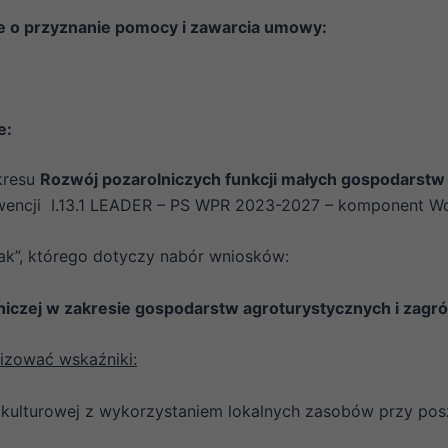
 o przyznanie pomocy i zawarcia umowy:
e:
kresu
Rozwój pozarolniczych funkcji małych gospodarstw
wencji I.13.1 LEADER – PS WPR 2023-2027 – komponent Wd
k”, którego dotyczy nabór wniosków:
lniczej w zakresie gospodarstw agroturystycznych i zagr
lizować wskaźniki:
raz kulturowej z wykorzystaniem lokalnych zasobów przy po