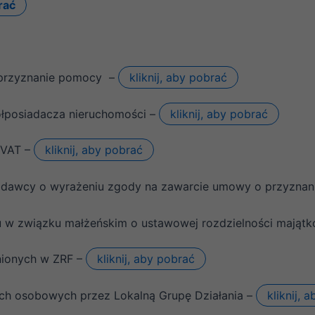
brać
strona jest
używana.
Doświadczenie
o przyznanie pomocy –
kliknij, aby pobrać
Aby nasza strona
internetowa
półposiadacza nieruchomości –
kliknij, aby pobrać
działała jak
najlepiej podczas
twojego
 VAT –
kliknij, aby pobrać
przejścia na nią.
Jeśli odrzucisz te
pliki cookie,
kodawcy o wyrażeniu zgody na zawarcie umowy o przyzna
niektóre funkcje
znikną ze strony
u w związku małżeńskim o ustawowej rozdzielności mająt
internetowej.
nionych w ZRF –
kliknij, aby pobrać
Marketing
Udostępniając
nych osobowych przez Lokalną Grupę Działania –
kliknij, 
swoje