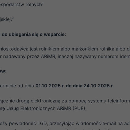
ospodarstw rolnych”
kiej.”
do ubiegania się o wsparcie:
nioskodawca jest rolnikiem albo małżonkiem rolnika albo
 nadawany przez ARiMR, inaczej nazywany numerem ident
ów:
erminie od dnia
01.10.2025 r. do dnia 24.10.2025 r.
cznie drogą elektroniczną za pomocą systemu teleinforma
rmę Usług Elektronicznych ARiMR (PUE).
leży powiadomić LGD, przesyłając wiadomość e-mail na ad