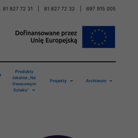
81 827 72 31
|
81 827 72 32
|
697 915 005
Produkty
a
lokalne „Na
Projekty
Archiwum
Owocowym
Szlaku”