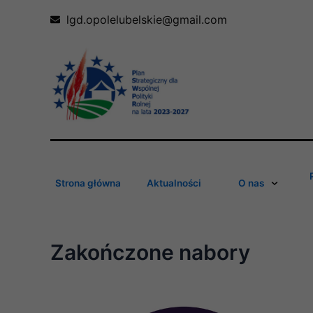
Skip
lgd.opolelubelskie@gmail.com
to
content
Strona główna
Aktualności
O nas
Zakończone nabory