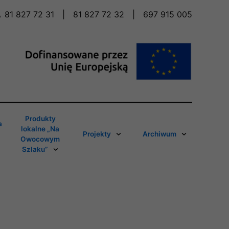
81 827 72 31
|
81 827 72 32
|
697 915 005
Produkty
a
lokalne „Na
Projekty
Archiwum
Owocowym
Szlaku”