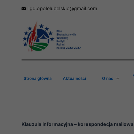
Skip
lgd.opolelubelskie@gmail.com
to
content
Strona główna
Aktualności
O nas
Klauzula informacyjna – korespondecja mailowa