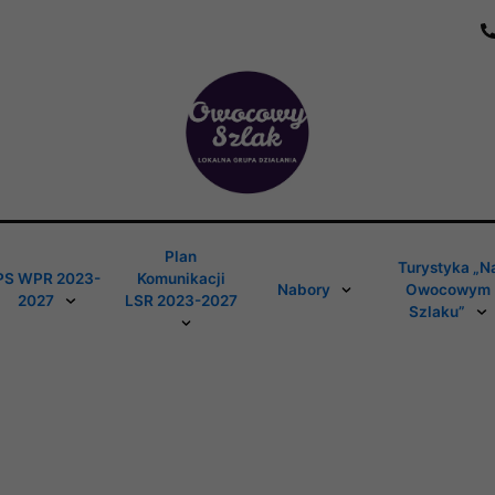
Plan
Turystyka „N
PS WPR 2023-
Komunikacji
Nabory
Owocowym
2027
LSR 2023-2027
Szlaku”