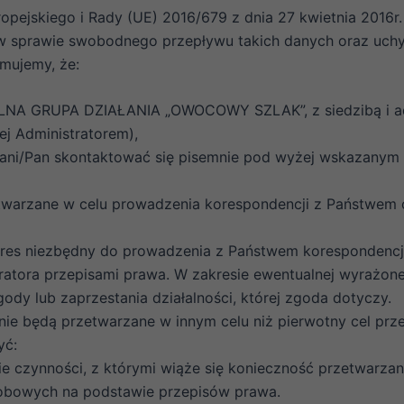
opejskiego i Rady (UE) 2016/679 z dnia 27 kwietnia 2016r
w sprawie swobodnego przepływu takich danych oraz uchy
mujemy, że:
LNA GRUPA DZIAŁANIA „OWOCOWY SZLAK”, z siedzibą i adre
ej Administratorem),
ni/Pan skontaktować się pisemnie pod wyżej wskazanym a
warzane w celu prowadzenia korespondencji z Państwem or
s niezbędny do prowadzenia z Państwem korespondencji 
atora przepisami prawa. W zakresie ewentualnej wyrażon
dy lub zaprzestania działalności, której zgoda dotyczy.
ie będą przetwarzane w innym celu niż pierwotny cel prze
yć:
e czynności, z którymi wiąże się konieczność przetwarzan
obowych na podstawie przepisów prawa.