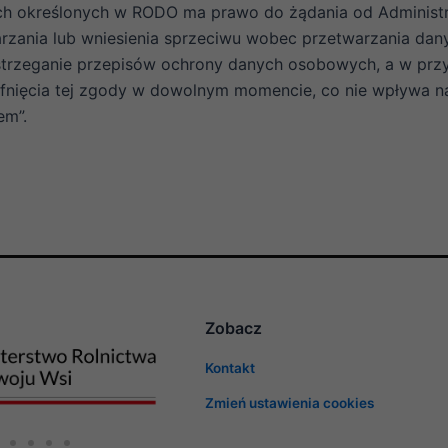
cach określonych w RODO ma prawo do żądania od Adminis
arzania lub wniesienia sprzeciwu wobec przetwarzania dan
estrzeganie przepisów ochrony danych osobowych, a w pr
fnięcia tej zgody w dowolnym momencie, co nie wpływa n
em”.
Zobacz
Konieczne
Kontakt
Te pliki cookie
nie są
Zmień ustawienia cookies
opcjonalne. Są
one potrzebne