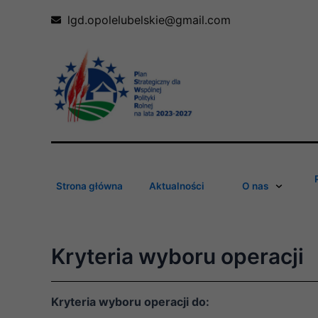
Skip
lgd.opolelubelskie@gmail.com
to
content
Strona główna
Aktualności
O nas
Kryteria wyboru operacji
Kryteria wyboru operacji do: