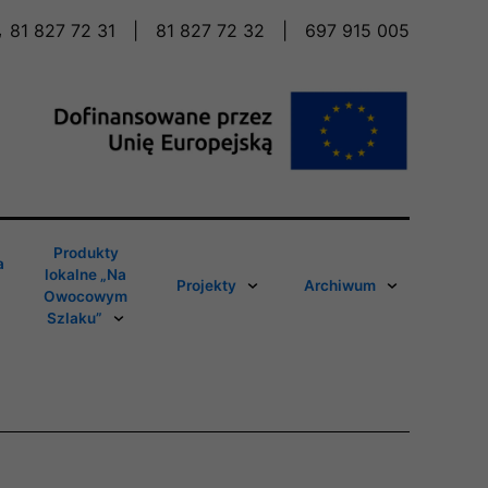
81 827 72 31
|
81 827 72 32
|
697 915 005
Produkty
a
lokalne „Na
Projekty
Archiwum
Owocowym
Szlaku”