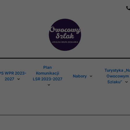
Plan
Turystyka „N
PS WPR 2023-
Komunikacji
Nabory
Owocowym
2027
LSR 2023-2027
Szlaku”