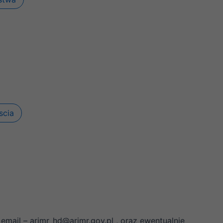
scia
mail – arimr_hd@arimr.gov.pl , oraz ewentualnie