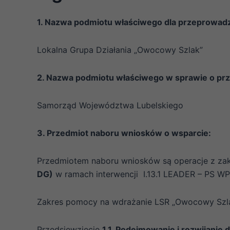
1. Nazwa podmiotu właściwego dla przeprowadz
Lokalna Grupa Działania „Owocowy Szlak”
2. Nazwa podmiotu właściwego w sprawie o pr
Samorząd Województwa Lubelskiego
3. Przedmiot naboru wniosków o wsparcie:
Przedmiotem naboru wniosków są operacje z za
DG)
w ramach interwencji I.13.1 LEADER – PS W
Zakres pomocy na wdrażanie LSR „Owocowy Szla
Przedsięwzięcie
1.1. Podejmowanie i rozwijanie 