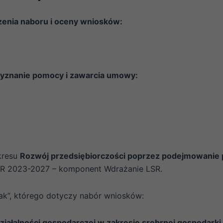
enia naboru i oceny wniosków:
zyznanie pomocy i zawarcia umowy:
kresu
Rozwój przedsiębiorczości poprzez podejmowanie po
PR 2023-2027 – komponent Wdrażanie LSR.
k”, którego dotyczy nabór wniosków:
działalności gospodarczej w zakresie srebrnej gospodarki 