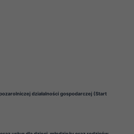
zarolniczej działalności gospodarczej (Start
oraz usług dla dzieci, młodzieży oraz rodziców
.