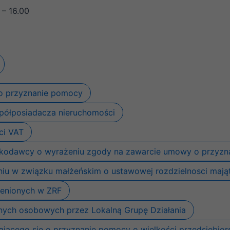
strony
 – 16.00
internetowej.
Statystyka
Abyśmy mogli
poprawić
funkcjonalność
 o przyznanie pomocy
i strukturę
strony
spółposiadacza nieruchomości
internetowej,
na podstawie
ci VAT
tego, jak
strona jest
oskodawcy o wyrażeniu zgody na zawarcie umowy o przyz
używana.
niu w związku małżeńskim o ustawowej rozdzielnosci mają
ienionych w ZRF
Doświadczenie
Aby nasza strona
danych osobowych przez Lokalną Grupę Działania
internetowa
działała jak
ającego się o przyznanie pomocy o wielkości przedsiębior