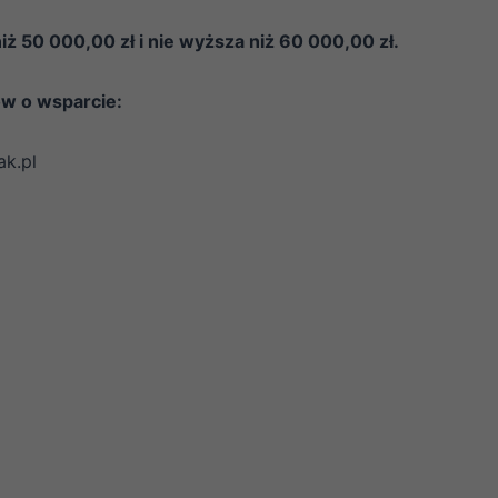
niż 50 000,00 zł i nie wyższa niż 60 000,00 zł.
ów o wsparcie:
ak.pl
Konieczne
Te pliki cookie
nie są
opcjonalne. Są
one potrzebne
do
funkcjonowania