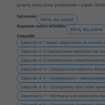
godziny pracy biura: poniedziałek – piątek: 08:00
Ogłoszenie:
Kliknij, aby pobrać
Regulamin naboru wniosków:
Kliknij, aby pobrać
Załączniki:
Załącznik nr 1 Wykaz załączników do wniosku
Załącznik nr 2 Oświadczenie właściciela lub w
Załącznik nr 3 Oświadczenie o kwalifikowalnoś
Załącznik nr 4 – Oświadczenie małżonka Wni
Załącznik nr 5 – Oświadczenie o niepozostawa
Załącznik nr 6 – Szczegółowy opis zadań wym
Załącznik nr 7 – Informacja o przetwarzaniu 
Załącznik nr 8 – Oświadczenie_podmiotu ubieg