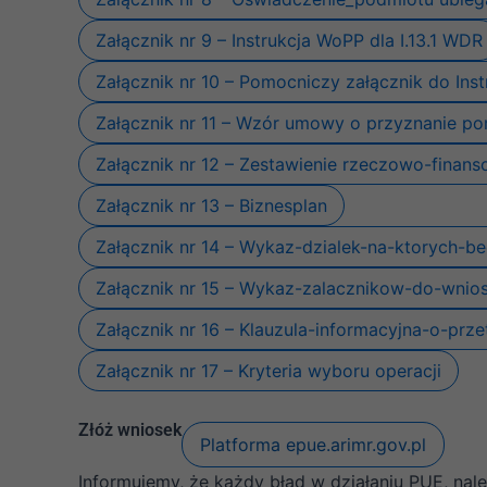
Załącznik nr 9 – Instrukcja WoPP dla I.13.1 WDR
Załącznik nr 10 – Pomocniczy załącznik do Ins
Załącznik nr 11 – Wzór umowy o przyznanie p
Załącznik nr 12 – Zestawienie rzeczowo-finan
Załącznik nr 13 – Biznesplan
Załącznik nr 14 – Wykaz-dzialek-na-ktorych-b
Załącznik nr 15 – Wykaz-zalacznikow-do-wnios
Załącznik nr 16 – Klauzula-informacyjna-o-pr
Załącznik nr 17 – Kryteria wyboru operacji
Złóż wniosek
Platforma epue.arimr.gov.pl
Informujemy, że każdy błąd w działaniu PUE, nal