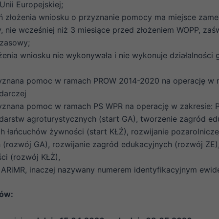
nii Europejskiej;
eń złożenia wniosku o przyznanie pomocy ma miejsce zame
nie wcześniej niż 3 miesiące przed złożeniem WOPP, zaśw
czasowy;
enia wniosku nie wykonywała i nie wykonuje działalności g
yznana pomoc w ramach PROW 2014-2020 na operację w rama
darczej
yznana pomoc w ramach PS WPR na operację w zakresie: Po
darstw agroturystycznych (start GA), tworzenie zagród ed
h łańcuchów żywności (start KŁŻ), rozwijanie pozarolnicze
 (rozwój GA), rozwijanie zagród edukacyjnych (rozwój ZE)
ci (rozwój KŁŻ),
ARiMR, inaczej nazywany numerem identyfikacyjnym ewide
ków: