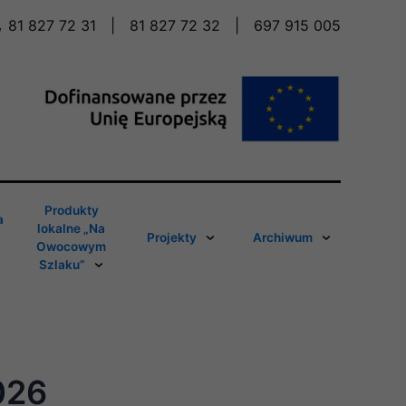
81 827 72 31
|
81 827 72 32
|
697 915 005
Produkty
a
lokalne „Na
Projekty
Archiwum
Owocowym
Szlaku”
026