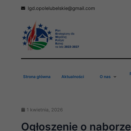
Skip
lgd.opolelubelskie@gmail.com
to
content
Strona główna
Aktualności
O nas
1 kwietnia, 2026
Ogłoszenie o naborze