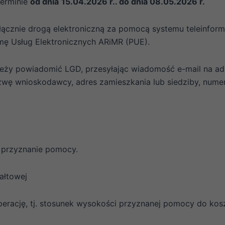
terminie
od dnia
15.04.2026 r.. do dnia 08.05.2026 r.
cznie drogą elektroniczną za pomocą systemu teleinforma
rmę Usług Elektronicznych ARiMR (PUE).
leży powiadomić LGD, przesyłając wiadomość e-mail na ad
azwę wnioskodawcy, adres zamieszkania lub siedziby, num
 przyznanie pomocy.
ałtowej
ację, tj. stosunek wysokości przyznanej pomocy do kos