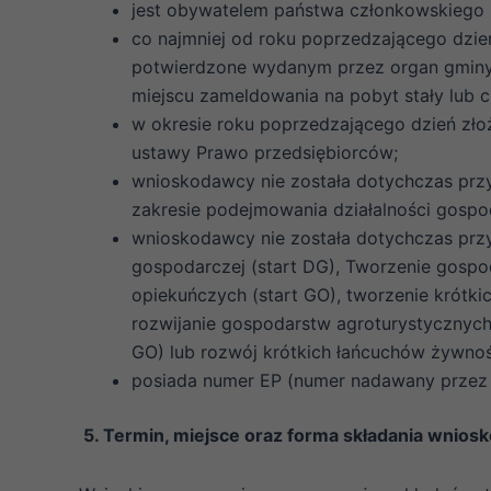
jest obywatelem państwa członkowskiego U
co najmniej od roku poprzedzającego dzi
potwierdzone wydanym przez organ gminy, 
miejscu zameldowania na pobyt stały lub 
w okresie roku poprzedzającego dzień złoż
ustawy Prawo przedsiębiorców;
wnioskodawcy nie została dotychczas prz
zakresie podejmowania działalności gospo
wnioskodawcy nie została dotychczas prz
gospodarczej (start DG), Tworzenie gospo
opiekuńczych (start GO), tworzenie krótkic
rozwijanie gospodarstw agroturystycznych
GO) lub rozwój krótkich łańcuchów żywnoś
posiada numer EP (numer nadawany przez 
5. Termin, miejsce oraz forma składania wnios