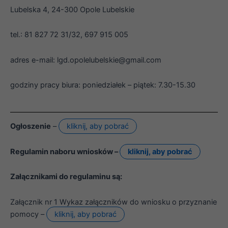
Lubelska 4, 24-300 Opole Lubelskie
tel.: 81 827 72 31/32, 697 915 005
adres e-mail: lgd.opolelubelskie@gmail.com
Konieczne
Te pliki cookie
godziny pracy biura: poniedziałek – piątek: 7.30-15.30
nie są
opcjonalne. Są
one potrzebne
do
funkcjonowania
Ogłoszenie
–
kliknij, aby pobrać
strony
internetowej.
Regulamin naboru wniosków –
kliknij, aby pobrać
Statystyka
Załącznikami do regulaminu są:
Abyśmy mogli
poprawić
Załącznik nr 1 Wykaz załączników do wniosku o przyznanie
funkcjonalność
i strukturę
pomocy –
kliknij, aby pobrać
strony