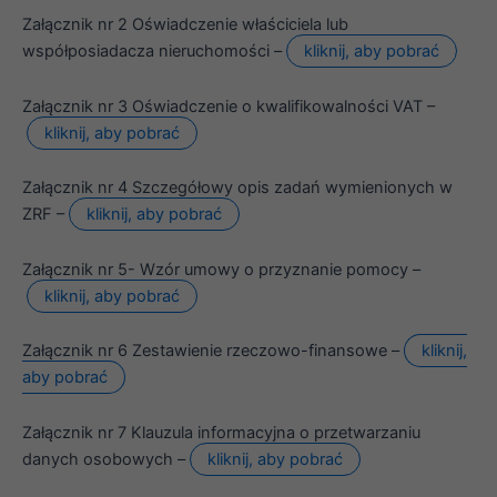
internetowej,
Załącznik nr 2 Oświadczenie właściciela lub
na podstawie
tego, jak
współposiadacza nieruchomości –
kliknij, aby pobrać
strona jest
używana.
Załącznik nr 3 Oświadczenie o kwalifikowalności VAT –
kliknij, aby pobrać
Doświadczenie
Aby nasza
Załącznik nr 4 Szczegółowy opis zadań wymienionych w
strona
ZRF –
kliknij, aby pobrać
internetowa
działała jak
najlepiej
Załącznik nr 5- Wzór umowy o przyznanie pomocy –
podczas
kliknij, aby pobrać
twojego
przejścia na nią.
Jeśli odrzucisz
Załącznik nr 6 Zestawienie rzeczowo-finansowe –
kliknij,
te pliki cookie,
aby pobrać
niektóre funkcje
znikną ze strony
internetowej.
Załącznik nr 7 Klauzula informacyjna o przetwarzaniu
danych osobowych –
kliknij, aby pobrać
Marketing