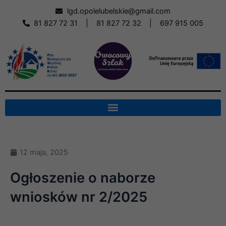
Skip
lgd.opolelubelskie@gmail.com
to
81 827 72 31
|
81 827 72 32
|
697 915 005
content
12 maja, 2025
Ogłoszenie o naborze
wniosków nr 2/2025