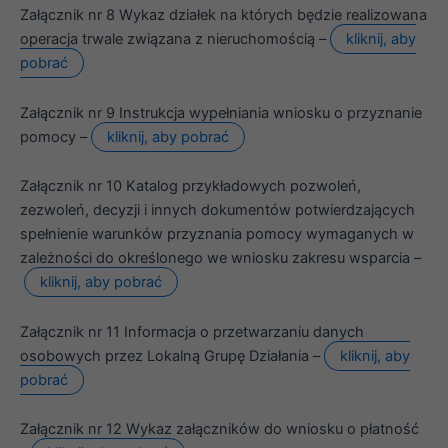
Załącznik nr 8 Wykaz działek na których będzie realizowana
Udostępniając
swoje
operacja trwale związana z nieruchomością –
kliknij, aby
zainteresowania i
pobrać
zachowania
podczas
odwiedzania naszej
Załącznik nr 9 Instrukcja wypełniania wniosku o przyznanie
strony, zwiększasz
pomocy –
kliknij, aby pobrać
szansę na
zobaczenie
spersonalizowanych
Załącznik nr 10 Katalog przykładowych pozwoleń,
treści i ofert.
zezwoleń, decyzji i innych dokumentów potwierdzających
spełnienie warunków przyznania pomocy wymaganych w
zależności do określonego we wniosku zakresu wsparcia –
kliknij, aby pobrać
Załącznik nr 11 Informacja o przetwarzaniu danych
osobowych przez Lokalną Grupę Działania –
kliknij, aby
pobrać
Załącznik nr 12 Wykaz załączników do wniosku o płatność