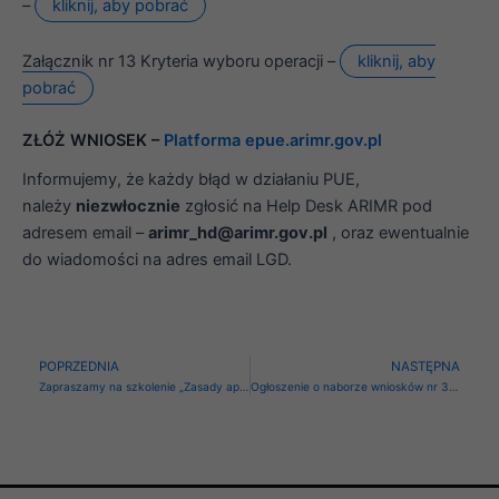
–
kliknij, aby pobrać
Załącznik nr 13 Kryteria wyboru operacji –
kliknij, aby
pobrać
ZŁÓŻ WNIOSEK –
Platforma epue.arimr.gov.pl
Informujemy, że każdy błąd w działaniu PUE,
należy
niezwłocznie
zgłosić na Help Desk ARIMR pod
adresem email –
arimr_hd@arimr.gov.pl
, oraz ewentualnie
do wiadomości na adres email LGD.
Prev
N
POPRZEDNIA
NASTĘPNA
Zapraszamy na szkolenie „Zasady aplikowania o wsparcie w ramach naborów nr 2/2025 i nr 3/2025”
Ogłoszenie o naborze wniosków nr 3/2025