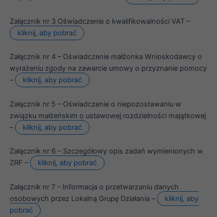
Statystyka
Abyśmy mogli
Załącznik nr 3 Oświadczenie o kwalifikowalności VAT –
poprawić
funkcjonalność
kliknij, aby pobrać
i strukturę
strony
internetowej,
Załącznik nr 4 – Oświadczenie małżonka Wnioskodawcy o
na podstawie
wyrażeniu zgody na zawarcie umowy o przyznanie pomocy
tego, jak
–
kliknij, aby pobrać
strona jest
używana.
Załącznik nr 5 – Oświadczenie o niepozostawaniu w
związku małżeńskim o ustawowej rozdzielności majątkowej
Doświadczenie
–
kliknij, aby pobrać
Aby nasza
strona
internetowa
Załącznik nr 6 – Szczegółowy opis zadań wymienionych w
działała jak
ZRF –
kliknij, aby pobrać
najlepiej
podczas
twojego
Załącznik nr 7 – Informacja o przetwarzaniu danych
przejścia na nią.
osobowych przez Lokalną Grupę Działania –
kliknij, aby
Jeśli odrzucisz
pobrać
te pliki cookie,