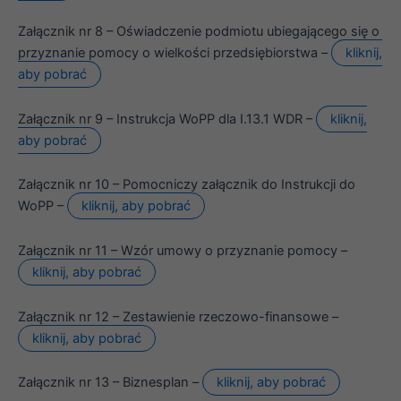
niektóre funkcje
znikną ze strony
Załącznik nr 8 – Oświadczenie podmiotu ubiegającego się o
internetowej.
przyznanie pomocy o wielkości przedsiębiorstwa –
kliknij,
aby pobrać
Marketing
Udostępniając
Załącznik nr 9 – Instrukcja WoPP dla I.13.1 WDR –
kliknij,
swoje
aby pobrać
zainteresowania i
zachowania
podczas
Załącznik nr 10 – Pomocniczy załącznik do Instrukcji do
odwiedzania naszej
WoPP –
kliknij, aby pobrać
strony, zwiększasz
szansę na
zobaczenie
Załącznik nr 11 – Wzór umowy o przyznanie pomocy –
spersonalizowanych
kliknij, aby pobrać
treści i ofert.
Załącznik nr 12 – Zestawienie rzeczowo-finansowe –
kliknij, aby pobrać
Załącznik nr 13 – Biznesplan –
kliknij, aby pobrać