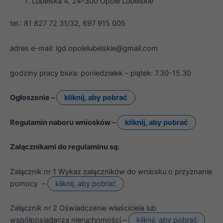
Lubelska 4, 24-300 Opole Lubelskie
tel.: 81 827 72 31/32, 697 915 005
adres e-mail: lgd.opolelubelskie@gmail.com
godziny pracy biura: poniedziałek – piątek: 7.30-15.30
Ogłoszenie –
kliknij, aby pobrać
Konieczne
Regulamin naboru wniosków –
kliknij, aby pobrać
Te pliki cookie
nie są
Załącznikami do regulaminu są:
opcjonalne. Są
one potrzebne
do
Załącznik nr 1 Wykaz załączników do wniosku o przyznanie
funkcjonowania
pomocy –
kliknij, aby pobrać
strony
internetowej.
Załącznik nr 2 Oświadczenie właściciela lub
współposiadacza nieruchomości –
kliknij, aby pobrać