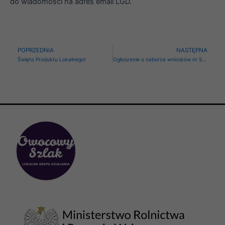
do wiadomości na adres email LGD.
Prev
N
POPRZEDNIA
NASTĘPNA
Święto Produktu Lokalnego!
Ogłoszenie o naborze wniosków nr 5/2025