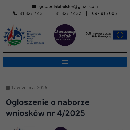
Skip
lgd.opolelubelskie@gmail.com
to
81 827 72 31
|
81 827 72 32
|
697 915 005
content
17 września, 2025
Ogłoszenie o naborze
wniosków nr 4/2025