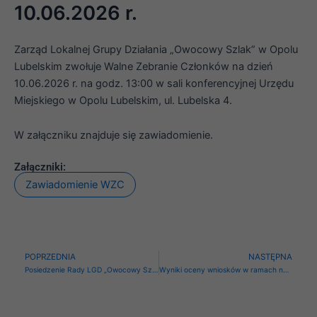
10.06.2026 r.
Zarząd Lokalnej Grupy Działania „Owocowy Szlak” w Opolu
Lubelskim zwołuje Walne Zebranie Członków na dzień
10.06.2026 r. na godz. 13:00 w sali konferencyjnej Urzędu
Miejskiego w Opolu Lubelskim, ul. Lubelska 4.
W załączniku znajduje się zawiadomienie.
Załączniki:
Zawiadomienie WZC
Prev
N
POPRZEDNIA
NASTĘPNA
Posiedzenie Rady LGD „Owocowy Szlak”- 27.05.2026 r.
Wyniki oceny wniosków w ramach naboru nr 1/2026