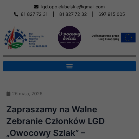
Skip
lgd.opolelubelskie@gmail.com
to
81 827 72 31
|
81 827 72 32
|
697 915 005
content
26 maja, 2026
Zapraszamy na Walne
Zebranie Członków LGD
„Owocowy Szlak” –