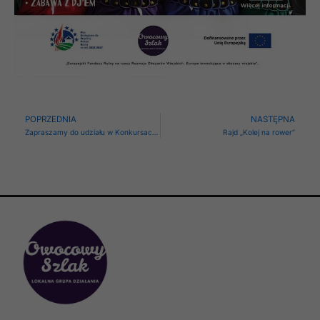
Prev
N
POPRZEDNIA
NASTĘPNA
Zapraszamy do udziału w Konkursach organizowanych w ramach Święta Produktu Lokalnego!
Rajd „Kolej na rower”