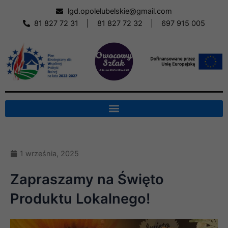
Skip
lgd.opolelubelskie@gmail.com
to
81 827 72 31
|
81 827 72 32
|
697 915 005
content
1 września, 2025
Zapraszamy na Święto
Produktu Lokalnego!