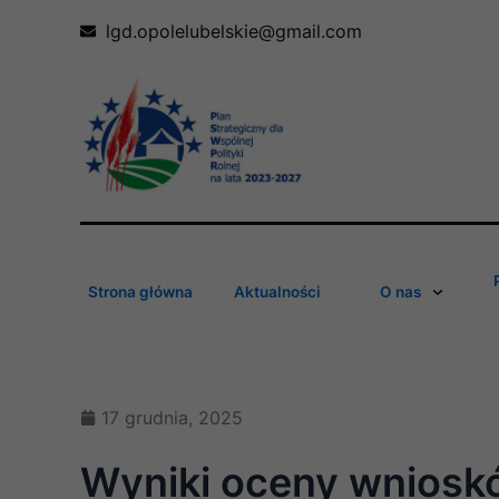
Skip
lgd.opolelubelskie@gmail.com
to
content
Strona główna
Aktualności
O nas
17 grudnia, 2025
Wyniki oceny wniosk