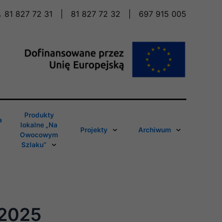
81 827 72 31
|
81 827 72 32
|
697 915 005
Produkty
a
lokalne „Na
Projekty
Archiwum
Owocowym
Szlaku”
/2025