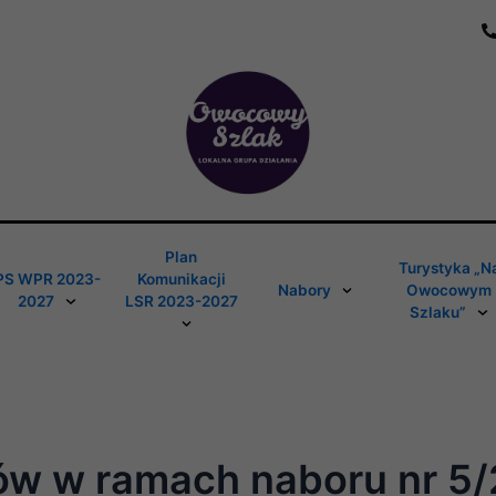
Plan
Turystyka „N
PS WPR 2023-
Komunikacji
Nabory
Owocowym
2027
LSR 2023-2027
Szlaku”
ów w ramach naboru nr 5