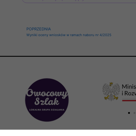
Prev
POPRZEDNIA
Wyniki oceny wniosków w ramach naboru nr 4/2025