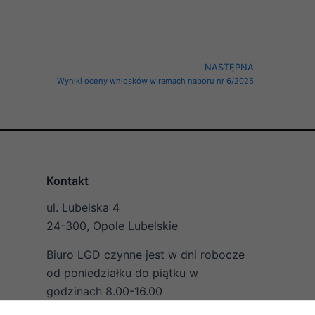
Next
NASTĘPNA
Wyniki oceny wniosków w ramach naboru nr 6/2025
Kontakt
ul. Lubelska 4
24-300, Opole Lubelskie
Biuro LGD czynne jest w dni robocze
od poniedziałku do piątku w
godzinach 8.00-16.00