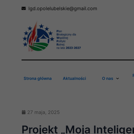
Skip
lgd.opolelubelskie@gmail.com
to
content
Strona główna
Aktualności
O nas
27 maja, 2025
Projekt „Moja Inteli