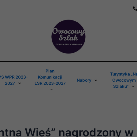
Plan
Turystyka „N
PS WPR 2023-
Komunikacji
Nabory
Owocowym
2027
LSR 2023-2027
Szlaku”
gentna Wieś” nagrodzony w