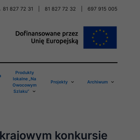
81 827 72 31
|
81 827 72 32
|
697 915 005
Produkty
a
lokalne „Na
Projekty
Archiwum
Owocowym
Szlaku”
 krajowym konkursie