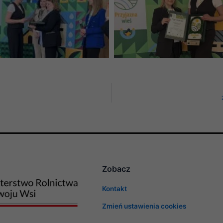
Zobacz
Konieczne
Kontakt
Te pliki cookie
nie są
Zmień ustawienia cookies
opcjonalne. Są
one potrzebne