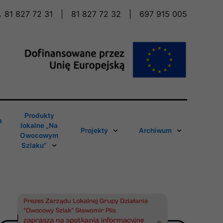
81 827 72 31
|
81 827 72 32
|
697 915 005
Produkty
a
lokalne „Na
Projekty
Archiwum
Owocowym
Szlaku”