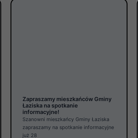
P
P
P
P
P
P
P
P
a
a
a
a
a
a
a
a
g
g
g
g
g
g
g
g
e
e
e
e
e
e
e
e
Zapraszamy mieszkańców Gminy
Łaziska na spotkanie
informacyjne!
Szanowni mieszkańcy Gminy Łaziska
zapraszamy na spotkanie informacyjne
już 28