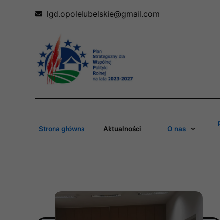
Skip
lgd.opolelubelskie@gmail.com
to
content
Strona główna
Aktualności
O nas