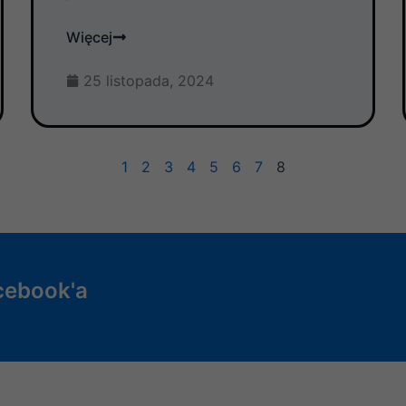
Więcej
25 listopada, 2024
1
2
3
4
5
6
7
8
cebook'a